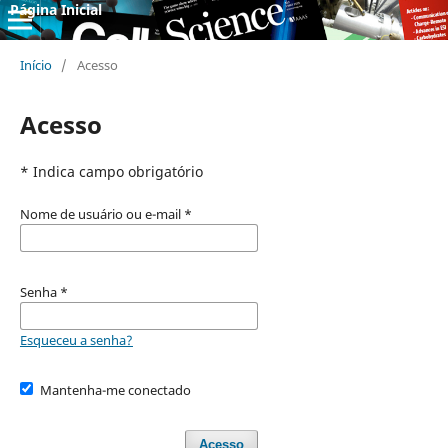
Página Inicial
Início
/
Acesso
Acesso
* Indica campo obrigatório
Nome de usuário ou e-mail
*
Senha
*
Esqueceu a senha?
Mantenha-me conectado
Acesso