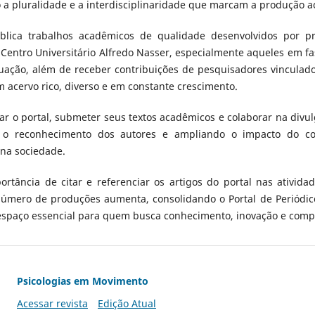
do a pluralidade e a interdisciplinaridade que marcam a produção a
blica trabalhos acadêmicos de qualidade desenvolvidos por pr
Centro Universitário Alfredo Nasser, especialmente aqueles em f
ação, além de receber contribuições de pesquisadores vinculados
m acervo rico, diverso e em constante crescimento.
ar o portal, submeter seus textos acadêmicos e colaborar na divu
o o reconhecimento dos autores e ampliando o impacto do co
na sociedade.
ortância de citar e referenciar os artigos do portal nas ativida
número de produções aumenta, consolidando o Portal de Periódico
spaço essencial para quem busca conhecimento, inovação e compr
Psicologias em Movimento
Acessar revista
Edição Atual