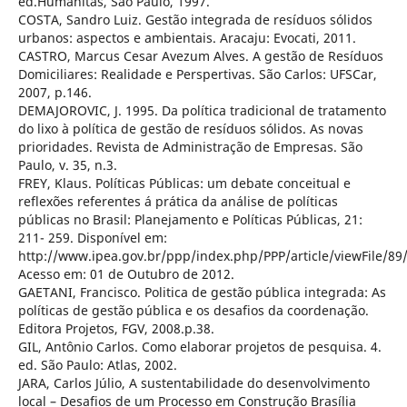
ed.Humanitas, São Paulo, 1997.
COSTA, Sandro Luiz. Gestão integrada de resíduos sólidos
urbanos: aspectos e ambientais. Aracaju: Evocati, 2011.
CASTRO, Marcus Cesar Avezum Alves. A gestão de Resíduos
Domiciliares: Realidade e Perspertivas. São Carlos: UFSCar,
2007, p.146.
DEMAJOROVIC, J. 1995. Da política tradicional de tratamento
do lixo à política de gestão de resíduos sólidos. As novas
prioridades. Revista de Administração de Empresas. São
Paulo, v. 35, n.3.
FREY, Klaus. Políticas Públicas: um debate conceitual e
reflexões referentes á prática da análise de políticas
públicas no Brasil: Planejamento e Políticas Públicas, 21:
211- 259. Disponível em:
http://www.ipea.gov.br/ppp/index.php/PPP/article/viewFile/89
Acesso em: 01 de Outubro de 2012.
GAETANI, Francisco. Politica de gestão pública integrada: As
políticas de gestão pública e os desafios da coordenação.
Editora Projetos, FGV, 2008.p.38.
GIL, Antônio Carlos. Como elaborar projetos de pesquisa. 4.
ed. São Paulo: Atlas, 2002.
JARA, Carlos Júlio, A sustentabilidade do desenvolvimento
local – Desafios de um Processo em Construção Brasília