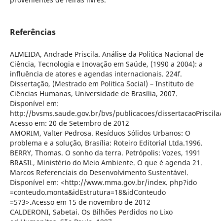
Referências
ALMEIDA, Andrade Priscila. Análise da Politica Nacional de
Ciência, Tecnologia e Inovação em Saúde, (1990 a 2004): a
influência de atores e agendas internacionais. 224f.
Dissertação, (Mestrado em Politica Social) – Instituto de
Ciências Humanas, Universidade de Brasília, 2007.
Disponível em:
http://bvsms.saude.gov.br/bvs/publicacoes/dissertacaoPriscil
Acesso em: 20 de Setembro de 2012
AMORIM, Valter Pedrosa. Resíduos Sólidos Urbanos: O
problema e a solução, Brasília: Roteiro Editorial Ltda.1996.
BERRY, Thomas. O sonho da terra. Petrópolis: Vozes, 1991
BRASIL, Ministério do Meio Ambiente. O que é agenda 21.
Marcos Referenciais do Desenvolvimento Sustentável.
Disponível em: <http://www.mma.gov.br/index. php?ido
=conteudo.monta&idEstrutura=18&idConteudo
=573>.Acesso em 15 de novembro de 2012
CALDERONI, Sabetai. Os Bilhões Perdidos no Lixo