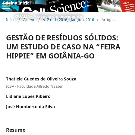
Página Inicial
QUALIA - A ciência em movimento
Início
/
Acervo
/
v. 2 n. 1 (2016): Jan-Jun. 2016
/
Artigos
GESTÃO DE RESÍDUOS SÓLIDOS:
UM ESTUDO DE CASO NA “FEIRA
HIPPIE” EM GOIÂNIA-GO
Thatiele Guedes de Oliveira Souza
ICSA - Faculdade Alfredo Nasser
Lidiane Lopes Ribeiro
José Humberto da Silva
Resumo