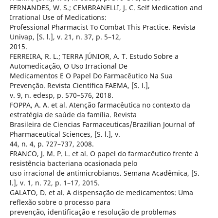
FERNANDES, W. S.; CEMBRANELLI, J. C. Self Medication and
Irrational Use of Medications:
Professional Pharmacist To Combat This Practice. Revista
Univap, [S. l.], v. 21, n. 37, p. 5–12,
2015.
FERREIRA, R. L.; TERRA JÚNIOR, A. T. Estudo Sobre a
Automedicação, O Uso Irracional De
Medicamentos E O Papel Do Farmacêutico Na Sua
Prevenção. Revista Científica FAEMA, [S. l.],
v. 9, n. edesp, p. 570–576, 2018.
FOPPA, A. A. et al. Atenção farmacêutica no contexto da
estratégia de saúde da família. Revista
Brasileira de Ciencias Farmaceuticas/Brazilian Journal of
Pharmaceutical Sciences, [S. l.], v.
44, n. 4, p. 727–737, 2008.
FRANCO, J. M. P. L. et al. O papel do farmacêutico frente à
resistência bacteriana ocasionada pelo
uso irracional de antimicrobianos. Semana Acadêmica, [S.
l.], v. 1, n. 72, p. 1–17, 2015.
GALATO, D. et al. A dispensação de medicamentos: Uma
reflexão sobre o processo para
prevenção, identificação e resolução de problemas