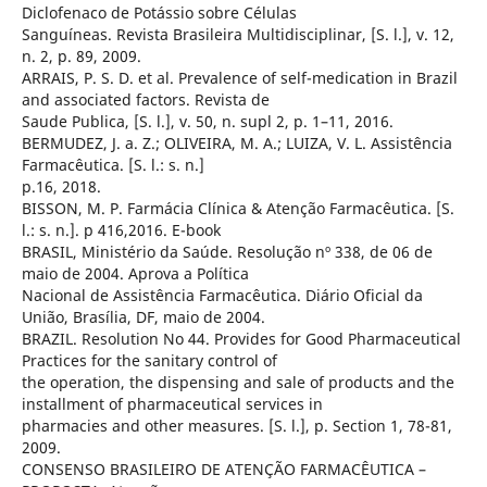
Diclofenaco de Potássio sobre Células
Sanguíneas. Revista Brasileira Multidisciplinar, [S. l.], v. 12,
n. 2, p. 89, 2009.
ARRAIS, P. S. D. et al. Prevalence of self-medication in Brazil
and associated factors. Revista de
Saude Publica, [S. l.], v. 50, n. supl 2, p. 1–11, 2016.
BERMUDEZ, J. a. Z.; OLIVEIRA, M. A.; LUIZA, V. L. Assistência
Farmacêutica. [S. l.: s. n.]
p.16, 2018.
BISSON, M. P. Farmácia Clínica & Atenção Farmacêutica. [S.
l.: s. n.]. p 416,2016. E-book
BRASIL, Ministério da Saúde. Resolução nº 338, de 06 de
maio de 2004. Aprova a Política
Nacional de Assistência Farmacêutica. Diário Oficial da
União, Brasília, DF, maio de 2004.
BRAZIL. Resolution No 44. Provides for Good Pharmaceutical
Practices for the sanitary control of
the operation, the dispensing and sale of products and the
installment of pharmaceutical services in
pharmacies and other measures. [S. l.], p. Section 1, 78-81,
2009.
CONSENSO BRASILEIRO DE ATENÇÃO FARMACÊUTICA –