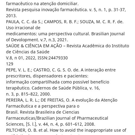
farmacêutico na atenção domiciliar.
Revista pesquisa inovação farmacêutica. v. 5, n. 1, p. 31-37,
2013.
PAULA, C. C. da S.; CAMPOS, R. B. F.; SOUZA, M. C. R. F. de.
Uso irracional de
medicamentos: uma perspectiva cultural. Brasilian Journal
of Devolopment. v.7, n.3, 2021.
SAÚDE & CIÊNCIA EM AÇÃO – Revista Acadêmica do Instituto
de Ciências da Saúde
V.8, n 01, 2022, ISSN:24479330
129
PEPE, V. L. E.; CASTRO, C. G. S. O. de. A interação entre
prescritores, dispensadores e pacientes:
informação compartilhada como possível benefício
terapêutico. Cadernos de Saúde Pública, v. 16,
n. 3, p. 815–822, 2000.
PEREIRA, L. R. L.; DE FREITAS, O. A evolução da Atenção
Farmacêutica e a perspectiva para o
Brasil. Revista Brasileira de Ciencias
Farmaceuticas/Brazilian Journal of Pharmaceutical
Sciences, [S. l.], v. 44, n. 4, p. 601–612, 2008.
PILTCHER, O. B. et al. How to avoid the inappropriate use of