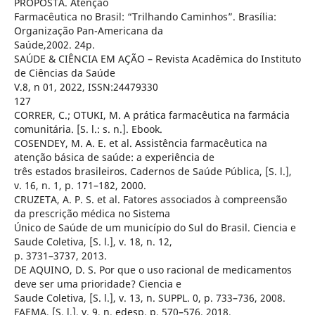
PROPOSTA. Atenção
Farmacêutica no Brasil: “Trilhando Caminhos”. Brasília:
Organização Pan-Americana da
Saúde,2002. 24p.
SAÚDE & CIÊNCIA EM AÇÃO – Revista Acadêmica do Instituto
de Ciências da Saúde
V.8, n 01, 2022, ISSN:24479330
127
CORRER, C.; OTUKI, M. A prática farmacêutica na farmácia
comunitária. [S. l.: s. n.]. Ebook.
COSENDEY, M. A. E. et al. Assistência farmacêutica na
atenção básica de saúde: a experiência de
três estados brasileiros. Cadernos de Saúde Pública, [S. l.],
v. 16, n. 1, p. 171–182, 2000.
CRUZETA, A. P. S. et al. Fatores associados à compreensão
da prescrição médica no Sistema
Único de Saúde de um município do Sul do Brasil. Ciencia e
Saude Coletiva, [S. l.], v. 18, n. 12,
p. 3731–3737, 2013.
DE AQUINO, D. S. Por que o uso racional de medicamentos
deve ser uma prioridade? Ciencia e
Saude Coletiva, [S. l.], v. 13, n. SUPPL. 0, p. 733–736, 2008.
FAEMA, [S. l.], v. 9, n. edesp, p. 570–576, 2018.