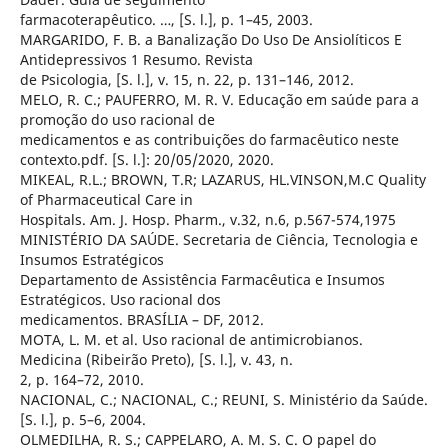
farmacoterapêutico. …, [S. l.], p. 1–45, 2003.
MARGARIDO, F. B. a Banalização Do Uso De Ansiolíticos E
Antidepressivos 1 Resumo. Revista
de Psicologia, [S. l.], v. 15, n. 22, p. 131–146, 2012.
MELO, R. C.; PAUFERRO, M. R. V. Educação em saúde para a
promoção do uso racional de
medicamentos e as contribuições do farmacêutico neste
contexto.pdf. [S. l.]: 20/05/2020, 2020.
MIKEAL, R.L.; BROWN, T.R; LAZARUS, HL.VINSON,M.C Quality
of Pharmaceutical Care in
Hospitals. Am. J. Hosp. Pharm., v.32, n.6, p.567-574,1975
MINISTÉRIO DA SAÚDE. Secretaria de Ciência, Tecnologia e
Insumos Estratégicos
Departamento de Assistência Farmacêutica e Insumos
Estratégicos. Uso racional dos
medicamentos. BRASÍLIA – DF, 2012.
MOTA, L. M. et al. Uso racional de antimicrobianos.
Medicina (Ribeirão Preto), [S. l.], v. 43, n.
2, p. 164–72, 2010.
NACIONAL, C.; NACIONAL, C.; REUNI, S. Ministério da Saúde.
[S. l.], p. 5–6, 2004.
OLMEDILHA, R. S.; CAPPELARO, A. M. S. C. O papel do