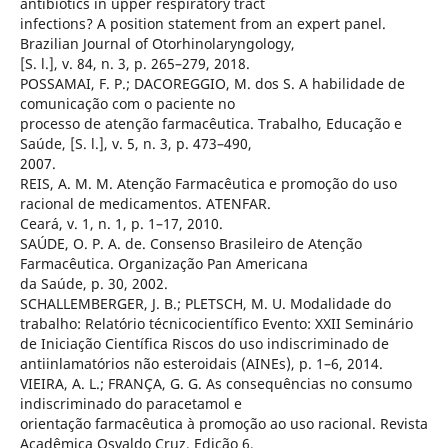
antibiotics in upper respiratory tract
infections? A position statement from an expert panel.
Brazilian Journal of Otorhinolaryngology,
[S. l.], v. 84, n. 3, p. 265–279, 2018.
POSSAMAI, F. P.; DACOREGGIO, M. dos S. A habilidade de
comunicação com o paciente no
processo de atenção farmacêutica. Trabalho, Educação e
Saúde, [S. l.], v. 5, n. 3, p. 473–490,
2007.
REIS, A. M. M. Atenção Farmacêutica e promoção do uso
racional de medicamentos. ATENFAR.
Ceará, v. 1, n. 1, p. 1–17, 2010.
SAÚDE, O. P. A. de. Consenso Brasileiro de Atenção
Farmacêutica. Organização Pan Americana
da Saúde, p. 30, 2002.
SCHALLEMBERGER, J. B.; PLETSCH, M. U. Modalidade do
trabalho: Relatório técnicocientífico Evento: XXII Seminário
de Iniciação Científica Riscos do uso indiscriminado de
antiinlamatórios não esteroidais (AINEs), p. 1–6, 2014.
VIEIRA, A. L.; FRANÇA, G. G. As consequências no consumo
indiscriminado do paracetamol e
orientação farmacêutica à promoção ao uso racional. Revista
Acadêmica Osvaldo Cruz, Edição 6,