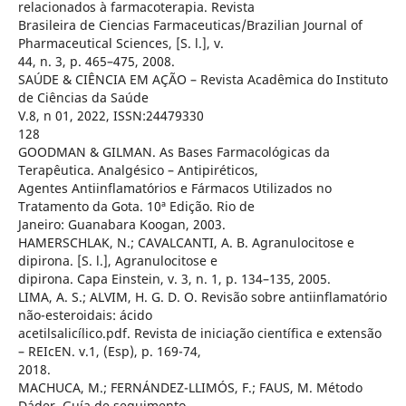
relacionados à farmacoterapia. Revista
Brasileira de Ciencias Farmaceuticas/Brazilian Journal of
Pharmaceutical Sciences, [S. l.], v.
44, n. 3, p. 465–475, 2008.
SAÚDE & CIÊNCIA EM AÇÃO – Revista Acadêmica do Instituto
de Ciências da Saúde
V.8, n 01, 2022, ISSN:24479330
128
GOODMAN & GILMAN. As Bases Farmacológicas da
Terapêutica. Analgésico – Antipiréticos,
Agentes Antiinflamatórios e Fármacos Utilizados no
Tratamento da Gota. 10ª Edição. Rio de
Janeiro: Guanabara Koogan, 2003.
HAMERSCHLAK, N.; CAVALCANTI, A. B. Agranulocitose e
dipirona. [S. l.], Agranulocitose e
dipirona. Capa Einstein, v. 3, n. 1, p. 134–135, 2005.
LIMA, A. S.; ALVIM, H. G. D. O. Revisão sobre antiinflamatório
não-esteroidais: ácido
acetilsalicílico.pdf. Revista de iniciação científica e extensão
– REIcEN. v.1, (Esp), p. 169-74,
2018.
MACHUCA, M.; FERNÁNDEZ-LLIMÓS, F.; FAUS, M. Método
Dáder. Guía de seguimento