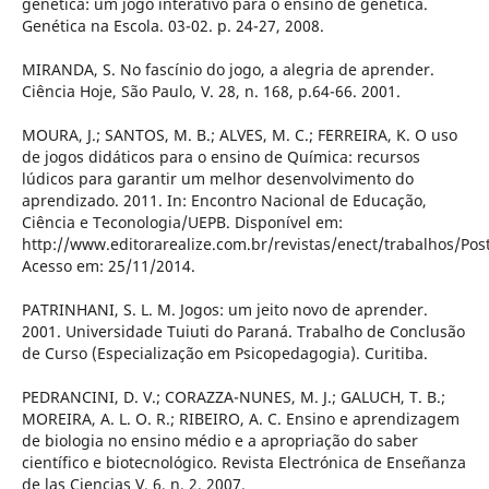
genética: um jogo interativo para o ensino de genética.
Genética na Escola. 03-02. p. 24-27, 2008.
MIRANDA, S. No fascínio do jogo, a alegria de aprender.
Ciência Hoje, São Paulo, V. 28, n. 168, p.64-66. 2001.
MOURA, J.; SANTOS, M. B.; ALVES, M. C.; FERREIRA, K. O uso
de jogos didáticos para o ensino de Química: recursos
lúdicos para garantir um melhor desenvolvimento do
aprendizado. 2011. In: Encontro Nacional de Educação,
Ciência e Teconologia/UEPB. Disponível em:
http://www.editorarealize.com.br/revistas/enect/trabalhos/Pos
Acesso em: 25/11/2014.
PATRINHANI, S. L. M. Jogos: um jeito novo de aprender.
2001. Universidade Tuiuti do Paraná. Trabalho de Conclusão
de Curso (Especialização em Psicopedagogia). Curitiba.
PEDRANCINI, D. V.; CORAZZA-NUNES, M. J.; GALUCH, T. B.;
MOREIRA, A. L. O. R.; RIBEIRO, A. C. Ensino e aprendizagem
de biologia no ensino médio e a apropriação do saber
científico e biotecnológico. Revista Electrónica de Enseñanza
de las Ciencias V. 6, n. 2, 2007.